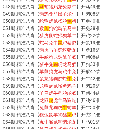
048期:精准八肖【
马
蛇猪鸡龙兔鼠牛
】开马49准
049期:精准八肖【
狗鸡兔马鼠羊蛇牛
】开猪08错
050期:精准八肖【
蛇狗虎鼠猴鸡
兔
猪
】开兔40准
051期:精准八肖【
猴
兔
狗蛇鸡鼠马羊
】开兔28准
052期:精准八肖【
猪虎鼠蛇猴狗羊牛
】开鸡22错
053期:精准八肖【
蛇马兔牛
鼠
鸡猪虎
】开鼠19准
054期:精准八肖【
狗虎马羊鸡蛇猪龙
】开兔16错
055期:精准八肖【
牛蛇狗龙鸡鼠羊猴
】开猪08错
056期:精准八肖【
猪牛兔
狗
虎龙马猴
】开狗33准
057期:精准八肖【
羊鼠狗虎马鸡牛兔
】开猴47错
058期:精准八肖【
鼠龙猪狗虎蛇
牛
兔
】开牛42准
059期:精准八肖【
龙狗虎鼠猴兔鸡羊
】开猪20错
060期:精准八肖【
羊马虎牛狗鸡蛇猴
】开猪44错
061期:精准八肖【
龙鼠
鸡
虎羊马狗蛇
】开鸡46准
062期:精准八肖【
兔鼠龙狗虎
牛
蛇羊
】开牛30准
063期:精准八肖【
猴兔鼠羊狗猪
龙
鸡
】开龙27准
064期:精准八肖【
虎牛猴鼠狗猪蛇龙
】开马01错