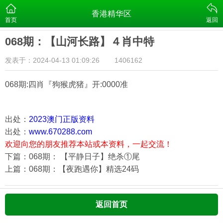
香港精华区
首页
返回
068期：【山河长路】４肖中特
发表于：2024-04-13 01:09:26
1406162
068期:四肖『狗猴虎猪
』开:0000准
出处：
2023澳门正版资料
出处：
www.670288.com
欢迎向您的朋友推荐本站或本资料，一起交流！
下篇：068期： 【平静日子】绝杀①尾
上篇：068期：【夜跑遇你】精选24码
返回首页