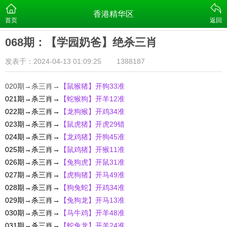
香港精华区
首页
返回
068期：【学园奶爸】绝杀三肖
发表于：2024-04-13 01:09:25
1388187
020期→杀三肖→
【鼠猴猪
】开狗33准
021期→杀三肖→
【蛇猴狗
】开羊12准
022期→杀三肖→
【龙狗猴
】开鸡34准
023期→杀三肖→
【鼠虎猪
】开虎29错
024期→杀三肖→
【龙鸡猪
】开狗45准
025期→杀三肖→
【鼠鸡猪
】开猴11准
026期→杀三肖→
【兔狗虎
】开鼠31准
027期→杀三肖→
【虎狗猪
】开马49准
028期→杀三肖→
【狗兔蛇
】开鸡34准
029期→杀三肖→
【兔狗龙
】开马13准
030期→杀三肖→
【马牛鸡
】开羊48准
031期→杀三肖→
【蛇兔龙
】开羊24准