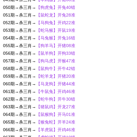
050期→杀三肖→
【狗虎兔
】开兔40错
051期→杀三肖→
【鼠蛇龙
】开兔28准
052期→杀三肖→
【马狗兔
】开鸡22准
053期→杀三肖→
【蛇马猴
】开鼠19准
054期→杀三肖→
【马兔猴
】开兔16错
055期→杀三肖→
【狗羊马
】开猪08准
056期→杀三肖→
【鼠羊狗
】开狗33错
057期→杀三肖→
【狗马虎
】开猴47准
058期→杀三肖→
【鼠狗牛
】开牛42错
059期→杀三肖→
【蛇羊龙
】开猪20准
060期→杀三肖→
【马龙狗
】开猪44准
061期→杀三肖→
【牛鼠兔
】开鸡46准
062期→杀三肖→
【蛇牛狗
】开牛30错
063期→杀三肖→
【猪鼠鸡
】开龙27准
064期→杀三肖→
【鼠猴狗
】开马01准
065期→杀三肖→
【猴兔蛇
】开羊24准
066期→杀三肖→
【羊虎鼠
】开鸡46准