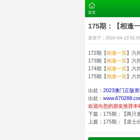
首页
175期：【相逢
发表于：2024-04-13 01:09
172期【
相逢一笑
】六
173期【
相逢一笑
】六
174期【
相逢一笑
】六
175期【
相逢一笑
】六
出处：
2023澳门正版
出处：
www.670288.co
欢迎向您的朋友推荐本
下篇：175期：【两只
上篇：175期：【道士