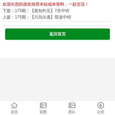
欢迎向您的朋友推荐本站或本资料，一起交流！
下篇：175期：【真知灼见】7肖中特
上篇：175期：【川岛出逃】双波中特
返回首页
首页
彩图
黑白
记录