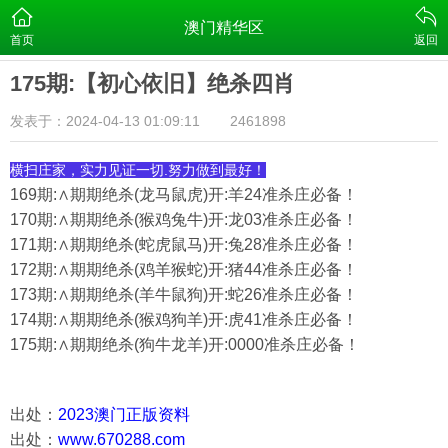
澳门精华区
首页
返回
175期:【初心依旧】绝杀四肖
发表于：2024-04-13 01:09:11
2461898
横扫庄家，实力见证一切.努力做到最好！
169期:∧期期绝杀(龙马鼠虎)开:羊24准杀庄必备
！
170期:∧期期绝杀(猴鸡兔牛)开:龙03准杀庄必备
！
171期:∧期期绝杀(蛇虎鼠马)开:兔28准杀庄必备
！
172期:∧期期绝杀(鸡羊猴蛇)开:猪44准杀庄必备
！
173期:∧期期绝杀(羊牛鼠狗)开:蛇26准杀庄必备
！
174期:∧期期绝杀(猴鸡狗羊)开:虎41准杀庄必备
！
175期:∧期期绝杀(狗牛龙羊)开:0000准杀庄必备
！
出处：
2023澳门正版资料
出处：
www.670288.com