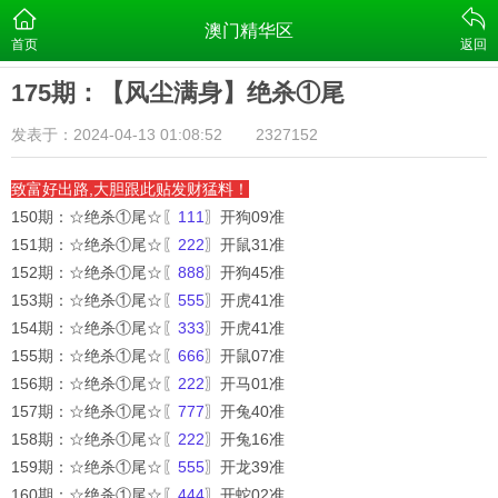
澳门精华区
首页
返回
175期：【风尘满身】绝杀①尾
发表于：2024-04-13 01:08:52
2327152
致富好出路,大胆跟此贴发财猛料！
150期：☆绝杀①尾☆〖
111
〗开狗09准
151期：☆绝杀①尾☆〖
222
〗开鼠31准
152期：☆绝杀①尾☆〖
888
〗开狗45准
153期：☆绝杀①尾☆〖
555
〗开虎41准
154期：☆绝杀①尾☆〖
333
〗开虎41准
155期：☆绝杀①尾☆〖
666
〗开鼠07准
156期：☆绝杀①尾☆〖
222
〗开马01准
157期：☆绝杀①尾☆〖
777
〗开兔40准
158期：☆绝杀①尾☆〖
222
〗开兔16准
159期：☆绝杀①尾☆〖
555
〗开龙39准
160期：☆绝杀①尾☆〖
444
〗开蛇02准